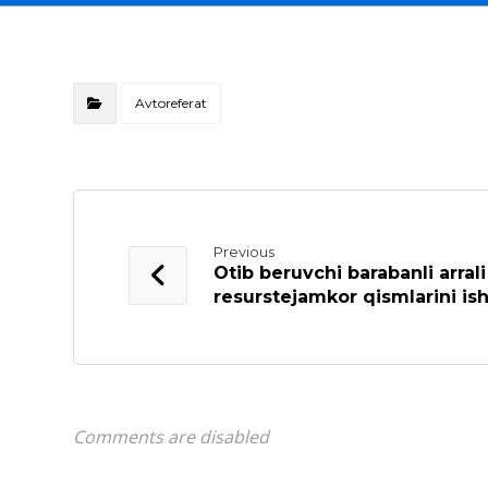
Avtoreferat
Previous
Otib beruvchi barabanli arrali
resurstejamkor qismlarini ish
Comments are disabled