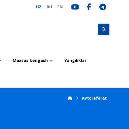
UZ
RU
EN
Maxsus kengash
Yangiliklar
Avtoreferat