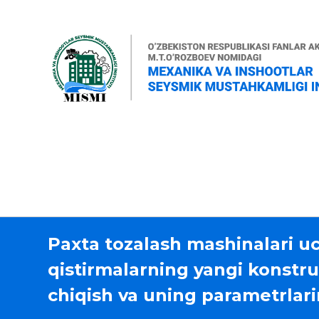
Paxta tozalash mashinalari u
qistirmalarning yangi konstru
chiqish va uning parametrlari