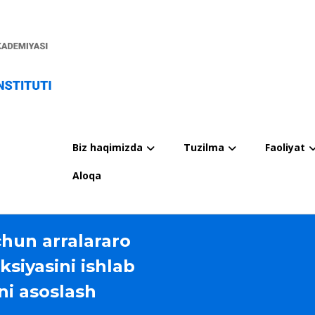
Biz haqimizda
Tuzilma
Faoliyat
Aloqa
chun arralararo
ksiyasini ishlab
ni asoslash