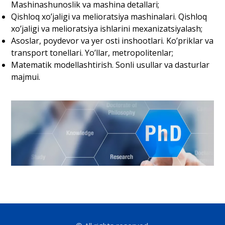
Mashinashunoslik va mashina detallari;
Qishloq xoʼjaligi va melioratsiya mashinalari. Qishloq
xoʼjaligi va melioratsiya ishlarini mexanizatsiyalash;
Аsoslar, poydevor va yer osti inshootlari. Koʼpriklar va
transport tonellari. Yoʼllar, metropolitenlar;
Matematik modellashtirish. Sonli usullar va dasturlar
majmui.