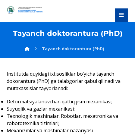
Tayanch doktorantura (PhD)
Tayanch doktorantura (PhD)
Institutda quyidagi ixtisosliklar boʼyicha tayanch
dokorantura (PhD) ga talabgorlar qabul qilinadi va
mutaxassislar tayyorlanadi:
Deformatsiyalanuvchan qattiq jism mexanikasi;
Suyuqlik va gazlar mexanikasi;
Texnologik mashinalar. Robotlar, mexatronika va
robototexnika tizimlari;
Mexanizmlar va mashinalar nazariyasi.