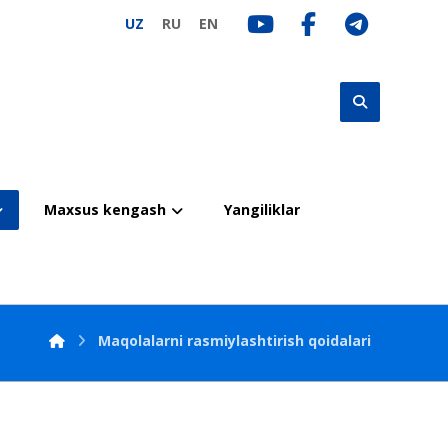
UZ
RU
EN
Maxsus kengash
Yangiliklar
Maqolalarni rasmiylashtirish qoidalari