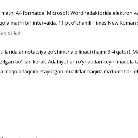
matni А4 formatda, Microsoft Word redaktorida elektron vari
ola matni bir intervalda, 11 pt oʼlchamli Times New Roman sh
ab etiladi.
tillarida annotatsiya qoʼshimcha qilinadi (hajmi 3-4 qator). M
zilgan boʼlishi kerak. Аdabiyotlar roʼyhatidan keyin maqola t
da maqola taqdim etayotgan mualliflar haqida maʼlumotlar, el