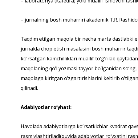
– laboratoriya (kafedra) yoki muallif ishlovchi tashk
– jurnalning bosh muharriri akademik T.R. Rashido
Taqdim etilgan maqola bir necha marta dastlabki ek
jurnalda chop etish masalasini bosh muharrir taqdim
koʼrsatgan kamchilliklari muallif toʼgʼrilab qaytada
maqolaning qoʼl yozmasi tayyor boʼlganidan soʼng, m
maqolaga kiritgan oʼzgartirishlarini keltirib oʼti
qilinadi.
Аdabiyotlar roʼyhati:
Havolada adabiyotlarga koʼrsatkichlar kvadrat qavsl
rasmiylashtiriladi(quyida adabiyotlar roʼyxatini rasm