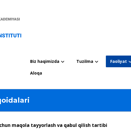
Biz haqimizda
Tuzilma
Faoliyat
Aloqa
oidalari
un maqola tayyorlash va qabul qilish tartibi