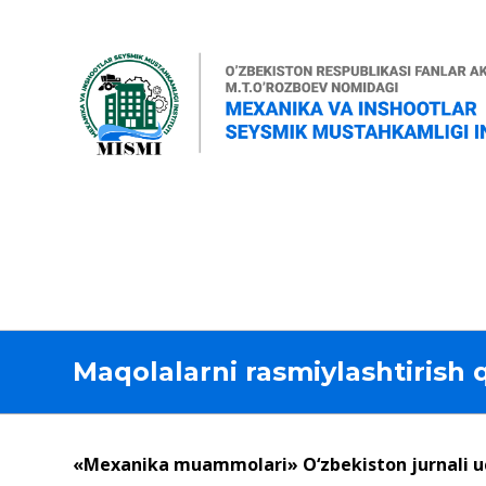
Maqolalarni rasmiylashtirish q
«Mexanika muammolari» O‘zbekiston jurnali uch