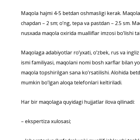
Maqola hajmi 4-5 betdan oshmasligi kerak. Maqola 
chapdan – 2 sm; oʼng, tepa va pastdan – 2.5 sm. Maq
nusxada maqola oxirida mualliflar imzosi boʼlishi tal
Maqolaga adabiyotlar roʼyxati, oʼzbek, rus va ingliz 
ismi familiyasi, maqolani nomi bosh xarflar bilan yo
maqola topshirilgan sana koʼrsatilishi. Аlohida bet
mumkin boʼlgan aloqa telefonlari keltiriladi.
Har bir maqolaga quyidagi hujjatlar ilova qilinadi:
– ekspertiza xulosasi;