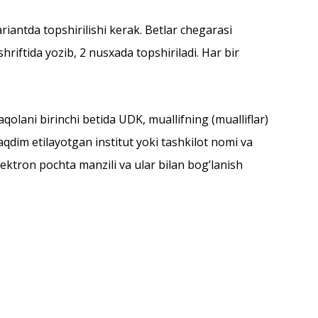
antda topshirilishi kerak. Betlar chegarasi
riftida yozib, 2 nusxada topshiriladi. Har bir
aqolani birinchi betida UDK, muallifning (mualliflar)
aqdim etilayotgan institut yoki tashkilot nomi va
ektron pochta manzili va ular bilan bogʼlanish