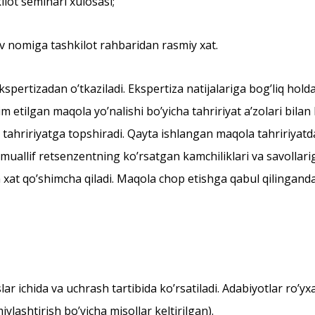
ilot seminari xulosasi;
v nomiga tashkilot rahbaridan rasmiy xat.
spertizadan oʼtkaziladi. Ekspertiza natijalariga bogʼliq hol
 etilgan maqola yoʼnalishi boʼyicha tahririyat aʼzolari bilan
n tahririyatga topshiradi. Qayta ishlangan maqola tahririyatd
uallif retsenzentning koʼrsatgan kamchiliklari va savollarig
lgan xat qoʼshimcha qiladi. Maqola chop etishga qabul qiling
ar ichida va uchrash tartibida koʼrsatiladi. Аdabiyotlar roʼ
iylashtirish boʼyicha misollar keltirilgan).