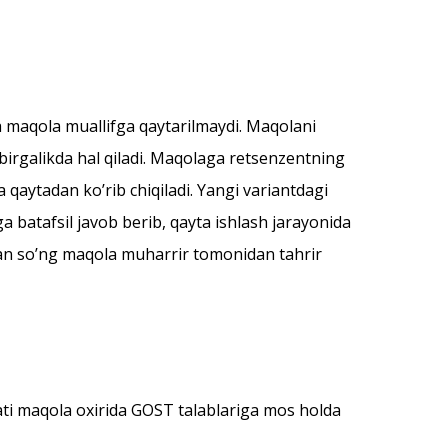
da maqola muallifga qaytarilmaydi. Maqolani
 birgalikda hal qiladi. Maqolaga retsenzentning
a qaytadan koʼrib chiqiladi. Yangi variantdagi
a batafsil javob berib, qayta ishlash jarayonida
andan soʼng maqola muharrir tomonidan tahrir
yxati maqola oxirida GOST talablariga mos holda