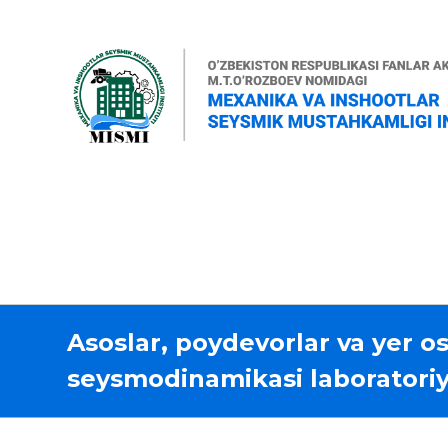
Asoslar, poydevorlar va yer os
seysmodinamikasi laboratoriy