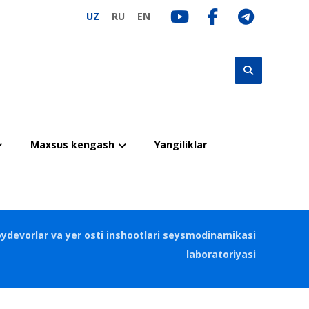
UZ
RU
EN
Maxsus kengash
Yangiliklar
oydevorlar va yer osti inshootlari seysmodinamikasi
laboratoriyasi