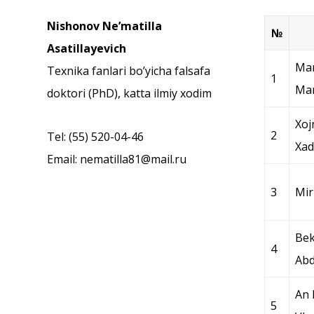
Nishonov Neʼmatilla
№
Аsatillayevich
Mar
Texnika fanlari boʼyicha falsafa
1
Ma
doktori (PhD), katta ilmiy xodim
Xoj
2
Tel: (55) 520-04-46
Xad
Email:
nematilla81@mail.ru
3
Mir
Bek
4
Abd
An 
5