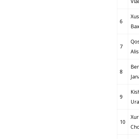
Vla
Xus
6
Bax
Qos
7
Ali
Ber
8
Jan
Kis
9
Ura
Xur
10
Cho