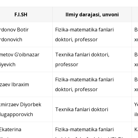
F.I.SH
Ilmiy darajasi, unvoni
donov Botir
Fizika-matematika fanlari
B
rdonovich
doktori, professor
x
metov G‘oibnazar
Texnika fanlari doktori,
B
iyevich
professor
x
Fizika-matematika fanlari
B
zaev Ibraxim
doktori, professor
x
mirzaev Diyorbek
Y
Texnika fanlari doktori
ugapporovich
i
Ekaterina
Fizika-matematika fanlari
K