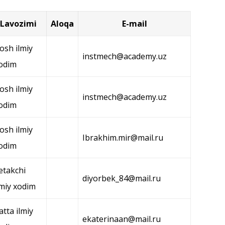
Lavozimi
Aloqa
E-mail
osh ilmiy
instmech@academy.uz
odim
osh ilmiy
instmech@academy.uz
odim
osh ilmiy
Ibrakhim.mir@mail.ru
odim
etakchi
diyorbek_84@mail.ru
lmiy xodim
atta ilmiy
ekaterinaan@mail.ru