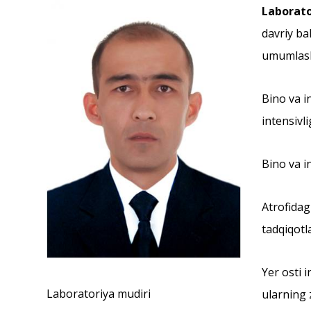
Laborato
davriy ba
umumlash
Bino va in
intensivl
Bino va i
Аtrofidag
tadqiqotl
Yer osti 
Laboratoriya mudiri
ularning z