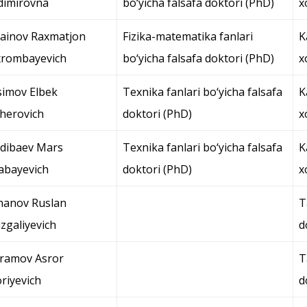
dimirovna
bo‘yicha falsafa doktori (PhD)
x
ainov Raxmatjon
Fizika-matematika fanlari
K
rombayevich
bo‘yicha falsafa doktori (PhD)
x
imov Elbek
Texnika fanlari bo‘yicha falsafa
K
sherovich
doktori (PhD)
x
dibaev Mars
Texnika fanlari bo‘yicha falsafa
K
abayevich
doktori (PhD)
x
hanov Ruslan
T
zgaliyevich
d
ramov Asror
T
riyevich
d