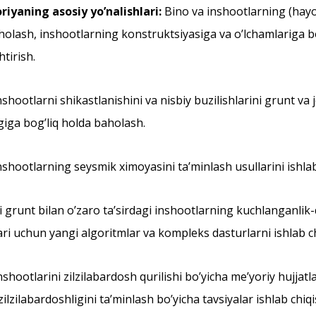
riyaning asosiy yoʼnalishlari:
Bino va inshootlarning (hayot
holash, inshootlarning konstruktsiyasiga va oʼlchamlariga bogʼ
tirish.
shootlarni shikastlanishini va nisbiy buzilishlarini grunt va jo
igiga bogʼliq holda baholash.
nshootlarning seysmik ximoyasini taʼminlash usullarini ishlab
i grunt bilan oʼzaro taʼsirdagi inshootlarning kuchlanganlik-
ari uchun yangi algoritmlar va kompleks dasturlarni ishlab ch
inshootlarini zilzilabardosh qurilishi boʼyicha meʼyoriy hujjat
ilzilabardoshligini taʼminlash boʼyicha tavsiyalar ishlab chiqi