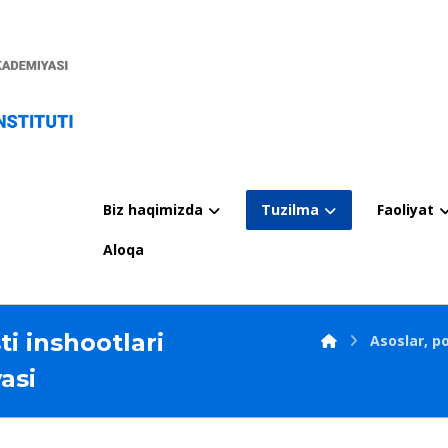
Biz haqimizda
Tuzilma
Faoliyat
Aloqa
ti inshootlari
Asoslar, p
asi