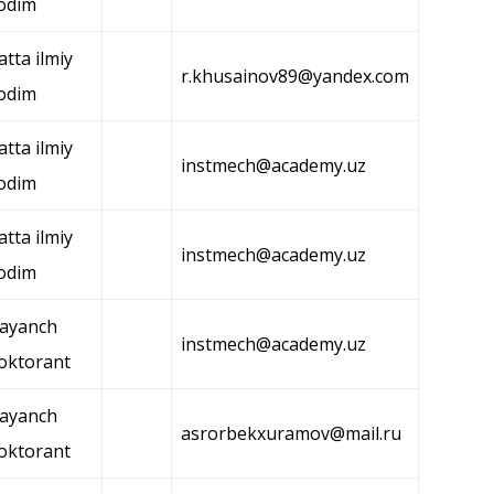
odim
atta ilmiy
r.khusainov89@yandex.com
odim
atta ilmiy
instmech@academy.uz
odim
atta ilmiy
instmech@academy.uz
odim
ayanch
instmech@academy.uz
oktorant
ayanch
asrorbekxuramov@mail.ru
oktorant