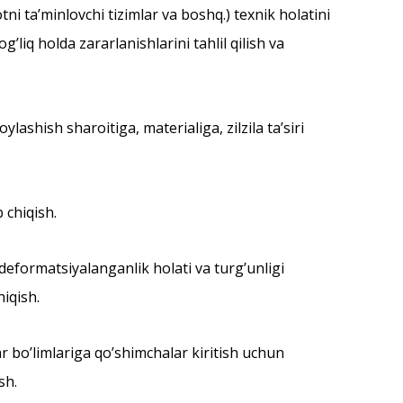
ni taʼminlovchi tizimlar va boshq.) texnik holatini
liq holda zararlanishlarini tahlil qilish va
ylashish sharoitiga, materialiga, zilzila taʼsiri
 chiqish.
deformatsiyalanganlik holati va turgʼunligi
iqish.
lar boʼlimlariga qoʼshimchalar kiritish uchun
sh.