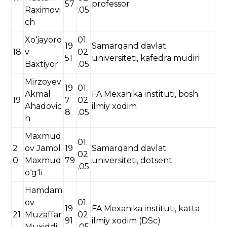
57
professor
Raximovi
.05
ch
Xo‘jayoro
01.
19
Samarqand davlat
18
v
02
51
universiteti, kafedra mudiri
Baxtiyor
.05
Mirzoyev
19
01.
Akmal
FA Mexanika instituti, bosh
19
7
02
Ahadovic
ilmiy xodim
8
.05
h
Maxmud
01.
2
ov Jamol
19
Samarqand davlat
02
0
Maxmud
79
universiteti, dotsent
.05
o‘g‘li
Hamdam
ov
01.
19
FA Mexanika instituti, katta
21
Muzaffar
02
91
ilmiy xodim (DSc)
Muxiddi
.05