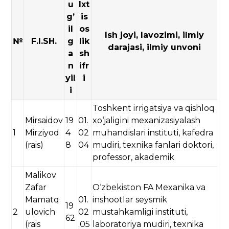
u
Ixt
g’
is
il
os
Ish joyi, lavozimi, ilmiy
№
F.I.SH.
g
lik
darajasi, ilmiy unvoni
a
sh
n
ifr
yil
i
i
Toshkent irrigatsiya va qishloq
Mirsaidov
19
01.
xo‘jaligini mexanizasiyalash
1
Mirziyod
4
02
muhandislari instituti, kafedra
(rais)
8
04
mudiri, texnika fanlari doktori,
professor, akademik
Malikov
Zafar
O‘zbekiston FA Mexanika va
Mamatq
01.
inshootlar seysmik
19
2
ulovich
02
mustahkamligi instituti,
62
(rais
.05
laboratoriya mudiri, texnika