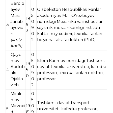
Berdib
ayev
0
O‘zbekiston Respublikasi Fanlar
Mars
5.
akademiyasi M.T. O‘rozboyev
19
Janab
0
nomidagi Mexanika va inshootlar
3
9
ayevic
9.
seysmik mustahkamligi instituti
3
h
0
katta ilmiy xodimi, texnika fanlari
(ilmiy
2
bo‘yicha falsafa doktori (PhD).
kotib)
Qayu
0
mov
5.
Islom Karimov nomidagi Toshkent
19
Abdub
0
davlat texnika universiteti, kafedra
4
5
aki
9.
professori, texnika fanlari doktori,
0
Djalilo
0
professor.
vich
2
Mirali
0
mov
5.
Toshkent davlat transport
Mirzoxi
19
0
5
universiteti, kafedra professori,
d
61
9.