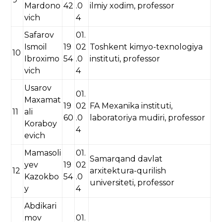
Mardono
42
.0
ilmiy xodim, professor
vich
4
Safarov
01.
Ismoil
19
02
Toshkent kimyo-texnologiya
10
Ibroximo
54
.0
instituti, professor
vich
4
Usarov
01.
Maxamat
19
02
FA Mexanika instituti,
11
ali
60
.0
laboratoriya mudiri, professor
Koraboy
4
evich
Mamasoli
01.
Samarqand davlat
yev
19
02
12
arxitektura-qurilish
Kazokbo
54
.0
universiteti, professor
y
4
Abdikari
mov
01.