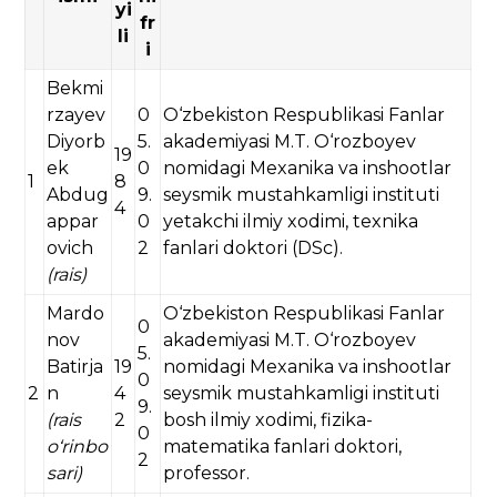
yi
fr
li
i
Bekmi
rzayev
0
O‘zbekiston Respublikasi Fanlar
Diyorb
5.
akademiyasi M.T. O‘rozboyev
19
ek
0
nomidagi Mexanika va inshootlar
1
8
Abdug
9.
seysmik mustahkamligi instituti
4
appar
0
yetakchi ilmiy xodimi, texnika
ovich
2
fanlari doktori (DSc).
(rais)
Mardo
O‘zbekiston Respublikasi Fanlar
0
nov
akademiyasi M.T. O‘rozboyev
5.
Batirja
19
nomidagi Mexanika va inshootlar
0
2
n
4
seysmik mustahkamligi instituti
9.
(rais
2
bosh ilmiy xodimi, fizika-
0
o‘rinbo
matematika fanlari doktori,
2
sari)
professor.