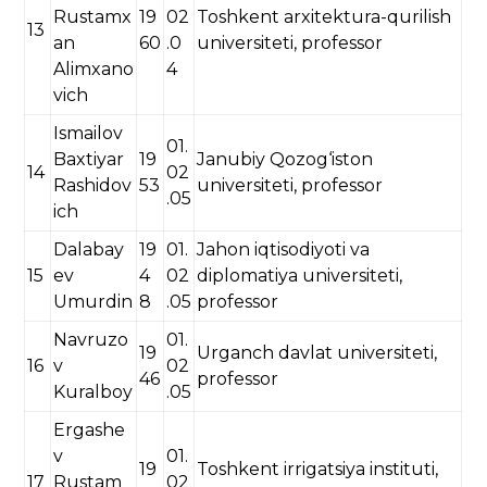
Rustamx
19
02
Toshkent arxitektura-qurilish
13
an
60
.0
universiteti, professor
Alimxano
4
vich
Ismailov
01.
Baxtiyar
19
Janubiy Qozog‘iston
14
02
Rashidov
53
universiteti, professor
.05
ich
Dalabay
19
01.
Jahon iqtisodiyoti va
15
ev
4
02
diplomatiya universiteti,
Umurdin
8
.05
professor
Navruzo
01.
19
Urganch davlat universiteti,
16
v
02
46
professor
Kuralboy
.05
Ergashe
v
01.
19
Toshkent irrigatsiya instituti,
17
Rustam
02