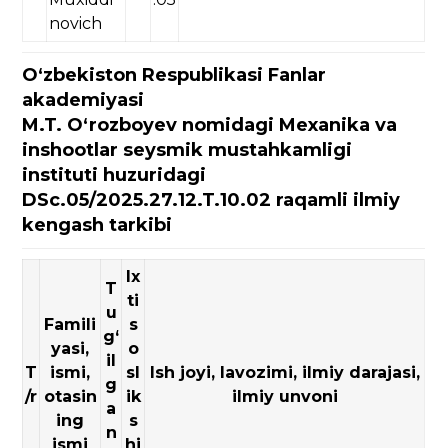
novich
O‘zbekiston Respublikasi Fanlar
akademiyasi
M.T. O‘rozboyev nomidagi Mexanika va
inshootlar seysmik mustahkamligi
instituti huzuridagi
DSc.05/2025.27.12.T.10.02 raqamli ilmiy
kengash tarkibi
Ix
T
ti
u
Famili
s
g‘
yasi,
o
il
T
ismi,
sl
Ish joyi, lavozimi, ilmiy darajasi,
g
/r
otasin
ik
ilmiy unvoni
a
ing
s
n
ismi
hi