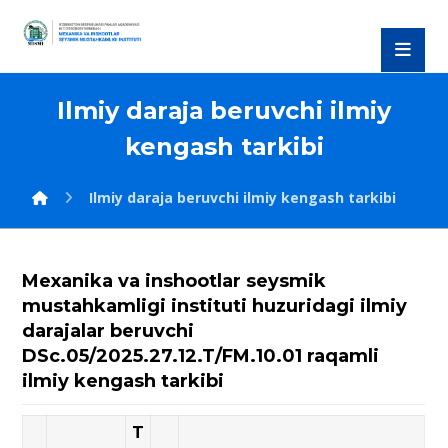
Ilmiy dаrаjа beruvchi ilmiy
kengаsh tаrkibi
Ilmiy dаrаjа beruvchi ilmiy kengаsh tаrkibi
Mexanika va inshootlar seysmik
mustahkamligi instituti huzuridagi ilmiy
darajalar beruvchi
DSc.05/2025.27.12.T/FM.10.01 raqamli
ilmiy kengash tarkibi
T