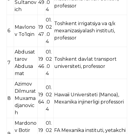
Sultanov
49
.0
professor
ich
4
01.
Toshkent irrigatsiya va q/x
Mavlono
19
02
6
mexanizasiyalash instituti,
v To‘lqin
47
.0
professor
4
Abdusat
01.
tarov
19
02
Toshkent davlat transport
7
Abdusa
46
.0
universiteti, professor
mat
4
Azimov
01.
Dilmurat
19
02
Hawaii Universiteti (Manoa),
8
Muxama
64
.0
Mexanika injinerligi professori
djanovic
4
h
Mardono
01.
v Botir
19
02
FA Mexanika instituti, yetakchi
9