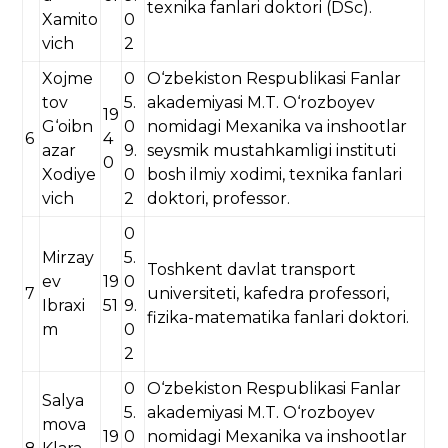
texnika fanlari doktori (DSc).
Xamito
0
vich
2
Xojme
0
O‘zbekiston Respublikasi Fanlar
tov
5.
akademiyasi M.T. O‘rozboyev
19
G‘oibn
0
nomidagi Mexanika va inshootlar
6
4
azar
9.
seysmik mustahkamligi instituti
0
Xodiye
0
bosh ilmiy xodimi, texnika fanlari
vich
2
doktori, professor.
0
Mirzay
5.
Toshkent davlat transport
ev
19
0
7
universiteti, kafedra professori,
Ibraxi
51
9.
fizika-matematika fanlari doktori.
m
0
2
0
O‘zbekiston Respublikasi Fanlar
Salya
5.
akademiyasi M.T. O‘rozboyev
mova
19
0
nomidagi Mexanika va inshootlar