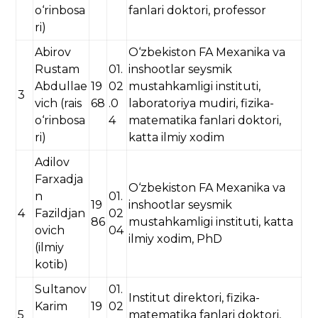
o‘rinbosa
fanlari doktori, professor
ri)
Abirov
O‘zbekiston FA Mexanika va
Rustam
01.
inshootlar seysmik
Abdullae
19
02
mustahkamligi instituti,
3
vich (rais
68
.0
laboratoriya mudiri, fizika-
o‘rinbosa
4
matematika fanlari doktori,
ri)
katta ilmiy xodim
Adilov
Farxadja
O‘zbekiston FA Mexanika va
n
01.
19
inshootlar seysmik
4
Fazildjan
02
86
mustahkamligi instituti, katta
ovich
04
ilmiy xodim, PhD
(ilmiy
kotib)
Sultanov
01.
Institut direktori, fizika-
Karim
19
02
5
matematika fanlari doktori,