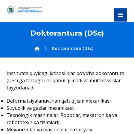
Doktorantura (DSc)
Doktorantura (DSc)
Institutda quyidagi ixtisosliklar boʼyicha dokorantura
(DSc) ga talabgorlar qabul qilinadi va mutaxassislar
tayyorlanadi:
Deformatsiyalanuvchan qattiq jism mexanikasi;
Suyuqlik va gazlar mexanikasi;
Texnologik mashinalar. Robotlar, mexatronika va
robototexnika tizimlari;
Mexanizmlar va mashinalar nazariyasi.