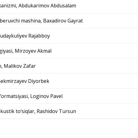
exanizmi, Abdukarimov Abdusalam
 beruvchi mashina, Baxadirov Gayrat
 Xudaykuliyev Rajabboy
giyasi, Mirzoyev Akmal
h, Malikov Zafar
 Bekmirzayev Diyorbek
formatsiyasi, Loginov Pavel
stik to‘siqlar, Rashidov Tursun