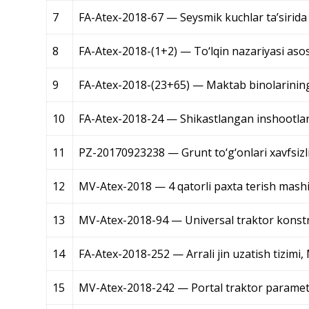
7
FA-Atex-2018-67 — Seysmik kuchlar ta’sirida
8
FA-Atex-2018-(1+2) — To‘lqin nazariyasi asos
9
FA-Atex-2018-(23+65) — Maktab binolarinin
10
FA-Atex-2018-24 — Shikastlangan inshootlarn
11
PZ-20170923238 — Grunt to‘g‘onlari xavfsizl
12
MV-Atex-2018 — 4 qatorli paxta terish mashin
13
MV-Atex-2018-94 — Universal traktor konstru
14
FA-Atex-2018-252 — Arrali jin uzatish tizim
15
MV-Atex-2018-242 — Portal traktor paramet