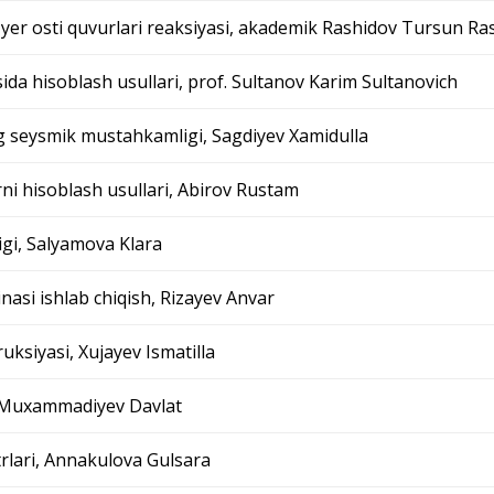
 yer osti quvurlari reaksiyasi, akademik Rashidov Tursun Ra
ida hisoblash usullari, prof. Sultanov Karim Sultanovich
g seysmik mustahkamligi, Sagdiyev Xamidulla
i hisoblash usullari, Abirov Rustam
igi, Salyamova Klara
asi ishlab chiqish, Rizayev Anvar
ksiyasi, Xujayev Ismatilla
i, Muxammadiyev Davlat
rlari, Annakulova Gulsara