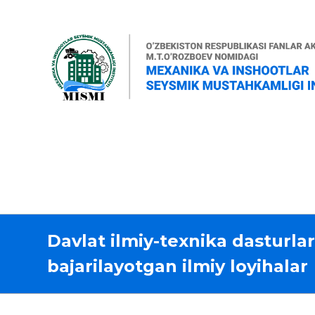
Davlat ilmiy-texnika dasturlar
bajarilayotgan ilmiy loyihalar