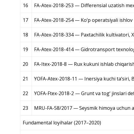
16
FA-Atex-2018-253 — Differensial uzatish m
17
FA-Atex-2018-254 — Ko‘p operatsiyali ishlov
18
FA-Atex-2018-334 — Paxtachilik kultivatori,
19
FA-Atex-2018-414 — Gidrotransport texnolo
20
FA-Itex-2018-8 — Rux kukuni ishlab chiqaris
21
YOFA-Atex-2018-11 — Inersiya kuchi ta’siri,
22
YOFA-Ftex-2018-2 — Grunt va tog‘ jinslari de
23
MRU-FA-58/2017 — Seysmik himoya uchun aku
Fundamental loyihalar (2017–2020)