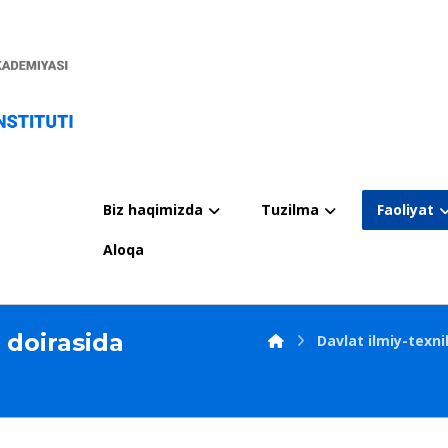
Biz haqimizda
Tuzilma
Faoliyat
Aloqa
 doirasida
Davlat ilmiy-texni