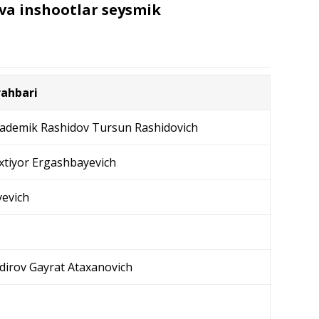
va inshootlar seysmik
rahbari
 akademik Rashidov Tursun Rashidovich
axtiyor Ergashbayevich
yevich
adirov Gayrat Ataxanovich