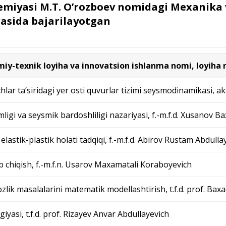
emiyasi M.T. O’rozboev nomidagi Mexanika 
rasida bajarilayotgan
lmiy-texnik loyiha va innovatsion ishlanma nomi, loyiha 
hlar ta’siridagi yer osti quvurlar tizimi seysmodinamikasi,
gi va seysmik bardoshliligi nazariyasi, f.-m.f.d. Xusanov B
astik-plastik holati tadqiqi, f.-m.f.d. Abirov Rustam Abdulla
b chiqish, f.-m.f.n. Usarov Maxamatali Koraboyevich
k masalalarini matematik modellashtirish, t.f.d. prof. Bax
yasi, t.f.d. prof. Rizayev Anvar Abdullayevich