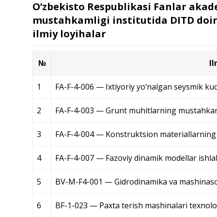
O’zbekisto Respublikasi Fanlar akad
mustahkamligi institutida DITD doi
ilmiy loyihalar
№
I
1
FA-F-4-006 — Ixtiyoriy yo‘nalgan seysmik kuc
2
FA-F-4-003 — Grunt muhitlarning mustahkamli
3
FA-F-4-004 — Konstruktsion materiallarning el
4
FA-F-4-007 — Fazoviy dinamik modellar ishla
5
BV-M-F4-001 — Gidrodinamika va mashinasozli
6
BF-1-023 — Paxta terish mashinalari texnologi