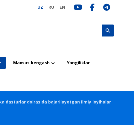
UZ
RU
EN
Maxsus kengash
Yangiliklar
ka dasturlar doirasida bajarilayotgan ilmiy loyihalar