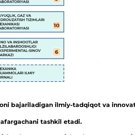
i bajariladigan ilmiy-tadqiqot va innovat
afargachani tashkil etadi.