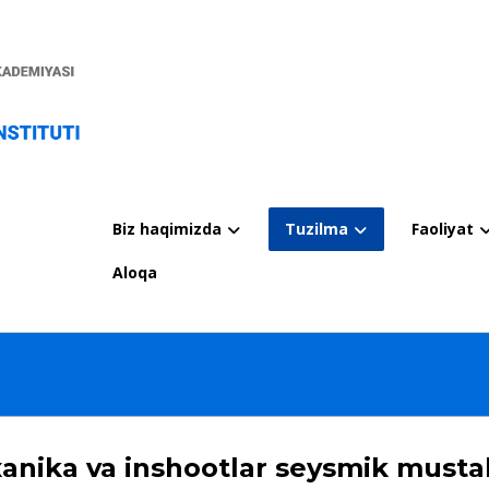
Biz haqimizda
Tuzilma
Faoliyat
Aloqa
nika va inshootlar seysmik mustah