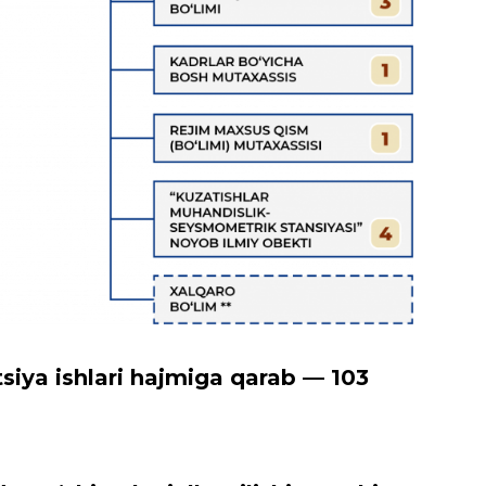
siya ishlari hajmiga qarab — 103