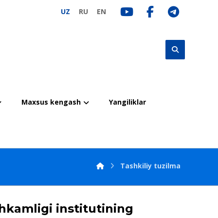
UZ
RU
EN
Maxsus kengash
Yangiliklar
Tashkiliy tuzilma
kamligi institutining