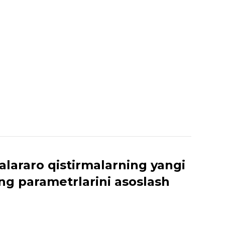
alararo qistirmalarning yangi
ing parametrlarini asoslash