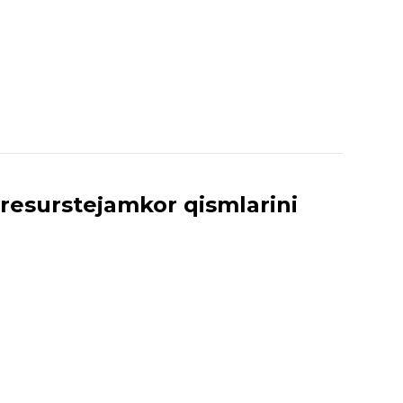
g resurstejamkor qismlarini