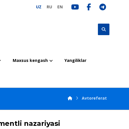
UZ
RU
EN
Maxsus kengash
Yangiliklar
Avtoreferat
mentli nazariyasi