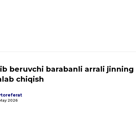
ib beruvchi barabanli arrali jinnin
hlab chiqish
toreferat
May 2026