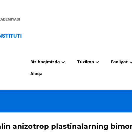
Biz haqimizda
Tuzilma
Faoliyat
Aloqa
lin anizotrop plastinalarning bimo