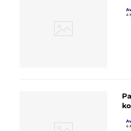
Av
4 
Pa
ko
Av
4 