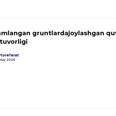
mlangan gruntlardajoylashgan qu
tuvorligi
toreferat
May 2026