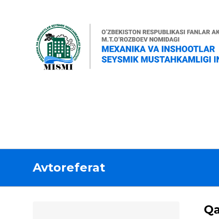
Avtoreferat
Qa