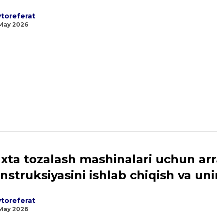
toreferat
May 2026
xta tozalash mashinalari uchun arr
nstruksiyasini ishlab chiqish va un
toreferat
May 2026