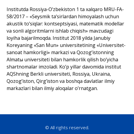
Institutda Rossiya-Oʼzbekiston 1 ta xalqaro MRU-FA-
58/2017 – «Seysmik taʼsirlardan himoyalash uchun
akustik toʼsiqlar: kontseptsiyasi, matematik modellar
va sonli algoritmlarni ishlab chiqish» mavzudagi
loyiha bajarilmoqda. Institut 2018 yilda Janubiy
Koreyaning «San Mun» universitetining «Universitet-
sanoat hamkorligi» markazi va Qozogʼistonning
Аlmatы universiteti bilan hamkorlik qilish boʼyicha
shartnomalar imzoladi. Koʼp yillar davomida institut
АQShning Berkli universiteti, Rossiya, Ukraina,
Qozogʼiston, Qirgʼiston va boshqa davlatlar ilmiy
markazlari bilan ilmiy aloqalar oʼrnatgan.
© All rights reserved.