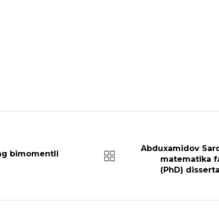
Abduxamidov Sardo
ing bimomentli
matematika fa
(PhD) disserta