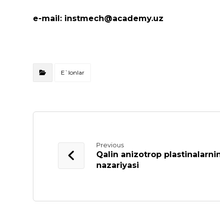
e-mail:
instmech@academy.uz
E`lonlar
Previous
Qalin anizotrop plastinalarn
nazariyasi