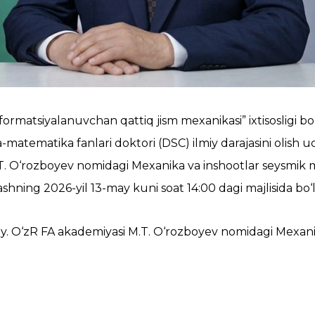
ormatsiyalanuvchan qattiq jism mexanikasi” ixtisosligi bo‘
ika-matematika fanlari doktori (DSC) ilmiy darajasini olish 
T. O‘rozboyev nomidagi Mexanika va inshootlar seysmik m
hning 2026-yil 13-may kuni soat 14:00 dagi majlisida bo‘li
-uy. O‘zR FA akademiyasi M.T. O‘rozboyev nomidagi Mexan