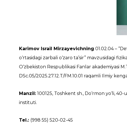
Karimov Israil Mirzayevichning
01.02.04 – “Def
o‘rtasidagi zarbali o‘zaro ta’sir” mavzusidagi fiz
O‘zbekiston Respublikasi Fanlar akademiyasi M.
DSc.05/2025.27.12.T/FM.10.01 raqamli Ilmiy kengas
Manzil:
100125, Toshkent sh., Do‘rmon yo‘li, 40
instituti.
Tel.:
(998 55) 520-02-45