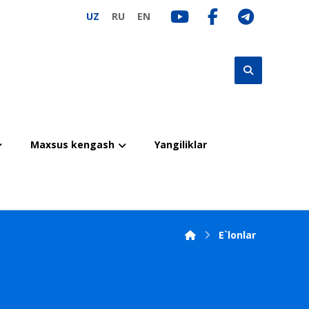
UZ
RU
EN
Maxsus kengash
Yangiliklar
E`lonlar