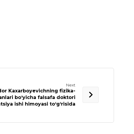
Next
r Kaxarboyevichning fizika-
nlari bo‘yicha falsafa doktori
tsiya ishi himoyasi to‘g‘risida