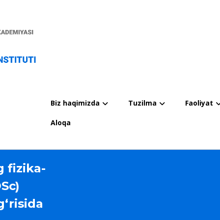
Biz haqimizda
Tuzilma
Faoliyat
Aloqa
 fizika-
DSc)
g‘risida