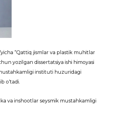
yicha “Qattiq jismlar va plastik muhitlar
uchun yozilgan dissertatsiya ishi himoyasi
ustahkamligi instituti huzuridagi
b o‘tadi.
ika va inshootlar seysmik mustahkamligi