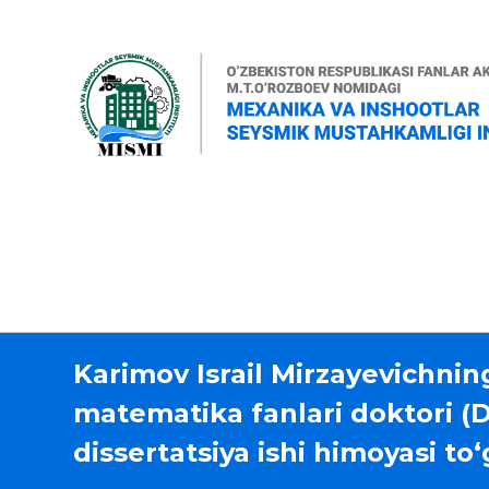
Karimov Israil Mirzayevichning
matematika fanlari doktori (
dissertatsiya ishi himoyasi to‘