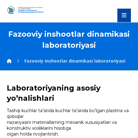
Fazooviy inshootlar dinamikasi
laboratoriyasi
Fazooviy inshootlar dinamikasi laboratoriyasi
Laboratoriyaning asosiy
yoʼnalishlari
Tashqi kuchlar taʼsirida kuchlar taʼsirida boʼlgan plastina va
qobiqlar
nazariyasini materiallarning mexanik xususiyatlari va
konstruktiv xosliklarini hisobga
olgan holda rivojlantirish.