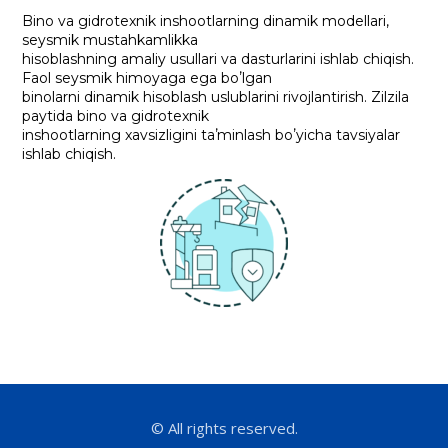
Bino va gidrotexnik inshootlarning dinamik modellari,
seysmik mustahkamlikka
hisoblashning amaliy usullari va dasturlarini ishlab chiqish.
Faol seysmik himoyaga ega boʼlgan
binolarni dinamik hisoblash uslublarini rivojlantirish. Zilzila
paytida bino va gidrotexnik
inshootlarning xavsizligini taʼminlash boʼyicha tavsiyalar
ishlab chiqish.
© All rights reserved.