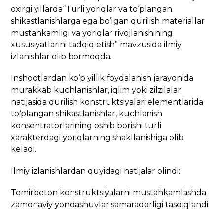
oxirgi yillarda
“
Turli yoriqlar va to
‘
plangan
shikastlanishlarga ega bo
‘
lgan qurilish materiallar
mustahkamligi va yoriqlar rivojlanishining
xususiyatlarini tadqiq etish
”
mavzusida ilmiy
izlanishlar olib bormoqda.
Inshootlardan ko‘p yillik foydalanish jarayonida
murakkab kuchlanishlar, iqlim yoki zilzilalar
natijasida qurilish konstruktsiyalari elementlarida
to‘plangan shikastlanishlar, kuchlanish
konsentratorlarining oshib borishi turli
xarakterdagi yoriqlarning shakllanishiga olib
keladi.
Ilmiy izlanishlardan quyidagi natijalar olindi:
Temirbeton konstruktsiyalarni mustahkamlashda
zamonaviy yondashuvlar samaradorligi tasdiqlandi.