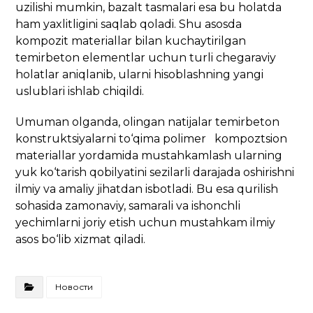
uzilishi mumkin, bazalt tasmalari esa bu holatda
ham yaxlitligini saqlab qoladi. Shu asosda
kompozit materiallar bilan kuchaytirilgan
temirbeton elementlar uchun turli chegaraviy
holatlar aniqlanib, ularni hisoblashning yangi
uslublari ishlab chiqildi.
Umuman olganda, olingan natijalar temirbeton
konstruktsiyalarni to‘qima polimer kompoztsion
materiallar yordamida mustahkamlash ularning
yuk ko‘tarish qobilyatini sezilarli darajada oshirishni
ilmiy va amaliy jihatdan isbotladi. Bu esa qurilish
sohasida zamonaviy, samarali va ishonchli
yechimlarni joriy etish uchun mustahkam ilmiy
asos bo‘lib xizmat qiladi.
Новости