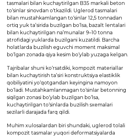
tasmalari bilan kuchaytirilgan B35 markali beton
to
‘
sinlar sinovdan o
‘
tkazildi. Uglerod tasmalari
bilan mustahkamlangan to‘sinlar 12,5 tonnadan
ortiq yuk taʼsirida buzilgan bo‘lsa, bazalt lentalari
bilan kuchaytirilgan naʼmunalar 9–10 tonna
atrofidagi yuklarda buzilgani kuzatildi. Barcha
holatlarda buzilish eguvchi moment maksimal
bo
‘
lgan zonada qiya kesim bo
‘
ylab yuzaga kelgan.
Tajribalar shuni ko
‘
rsatdiki, kompozit materiallar
bilan kuchaytirish taʼsiri konstruktsiya elastiklik
qobiliyatini yo
‘
qotgandan keyingina namoyon
bo
‘
ladi. Mustahkamlanmagan to‘sinlar betonning
siqilgan zonasi bo‘ylab buzilgan bo‘lsa,
kuchaytirilgan to
‘
sinlarda buzilish sxemalari
sezilarli darajada farq qildi.
Muhim xulosalardan biri shundaki, uglerod tolali
kompozit tasmalar yuqori deformatsiyalarda