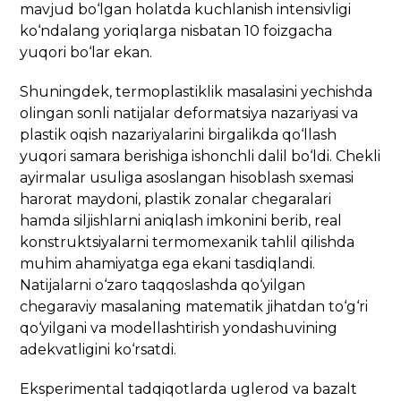
mavjud bo‘lgan holatda kuchlanish intensivligi
ko‘ndalang yoriqlarga nisbatan 10 foizgacha
yuqori bo‘lar ekan.
Shuningdek, termoplastiklik masalasini yechishda
olingan sonli natijalar deformatsiya nazariyasi va
plastik oqish nazariyalarini birgalikda qo‘llash
yuqori samara berishiga ishonchli dalil bo‘ldi. Chekli
ayirmalar usuliga asoslangan hisoblash sxemasi
harorat maydoni, plastik zonalar chegaralari
hamda siljishlarni aniqlash imkonini berib, real
konstruktsiyalarni termomexanik tahlil qilishda
muhim ahamiyatga ega ekani tasdiqlandi.
Natijalarni o‘zaro taqqoslashda qo‘yilgan
chegaraviy masalaning matematik jihatdan to‘g‘ri
qo‘yilgani va modellashtirish yondashuvining
adekvatligini ko‘rsatdi.
Eksperimental tadqiqotlarda uglerod va bazalt