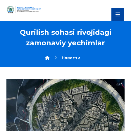
Qurilish sohasi rivojidagi
zamonaviy yechimlar
Новости