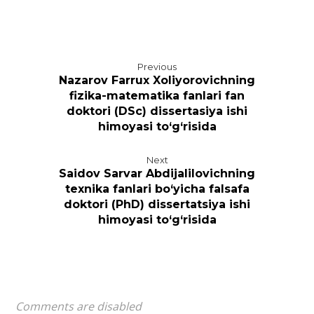
Previous
Nazarov Farrux Xoliyorovichning
fizika-matematika fanlari fan
doktori (DSc) dissertasiya ishi
himoyasi to‘g‘risida
Next
Saidov Sarvar Abdijalilovichning
texnika fanlari bo‘yicha falsafa
doktori (PhD) dissertatsiya ishi
himoyasi to‘g‘risida
Comments are disabled