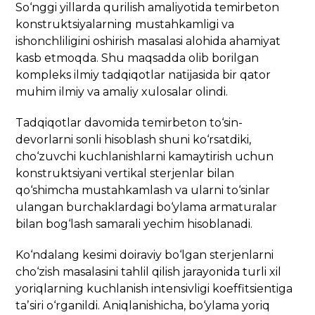
So‘nggi yillarda qurilish amaliyotida temirbeton
konstruktsiyalarning mustahkamligi va
ishonchliligini oshirish masalasi alohida ahamiyat
kasb etmoqda. Shu maqsadda olib borilgan
kompleks ilmiy tadqiqotlar natijasida bir qator
muhim ilmiy va amaliy xulosalar olindi.
Tadqiqotlar davomida temirbeton to‘sin-
devorlarni sonli hisoblash shuni ko‘rsatdiki,
cho‘zuvchi kuchlanishlarni kamaytirish uchun
konstruktsiyani vertikal sterjenlar bilan
qo‘shimcha mustahkamlash va ularni to‘sinlar
ulangan burchaklardagi bo‘ylama armaturalar
bilan bog‘lash samarali yechim hisoblanadi.
Ko‘ndalang kesimi doiraviy bo‘lgan sterjenlarni
cho‘zish masalasini tahlil qilish jarayonida turli xil
yoriqlarning kuchlanish intensivligi koeffitsientiga
taʼsiri o‘rganildi. Аniqlanishicha, bo‘ylama yoriq