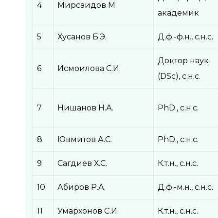
4
Мирсаидов М.
академик
5
Хусанов Б.Э.
Д.ф.-ф.н., с.н.с.
Доктор наук
6
Исмоилова С.И.
(DSc), с.н.с.
7
Нишанов Н.А.
PhD., с.н.с.
8
Ювмитов А.С.
PhD., с.н.с.
9
Сагдиев Х.С.
К.т.н., с.н.с.
10
Абиров Р.А.
Д.ф.-м.н., с.н.с.
11
Умархонов С.И.
К.т.н., с.н.с.