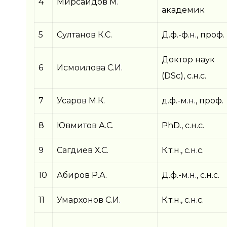
4
Мирсаидов М.
академик
5
Султанов К.С.
Д.ф.-ф.н., проф.
Доктор наук
6
Исмоилова С.И.
(DSc), с.н.с.
7
Усаров М.К.
д.ф.-м.н., проф.
8
Ювмитов А.С.
PhD., с.н.с.
9
Сагдиев Х.С.
К.т.н., с.н.с.
10
Абиров Р.А.
Д.ф.-м.н., с.н.с.
11
Умархонов С.И.
К.т.н., с.н.с.