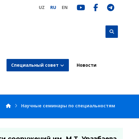
UZ
RU
EN
Специальный совет
Новости
Научные семинары по специальностям
и сооружений им. М.Т. Уразбаева