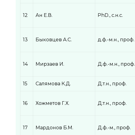
12
Ан Е.В.
PhD., с.н.с.
13
Быковцев А.С.
д.ф.-м.н., проф.
14
Мирзаев И.
Д.ф.-м.н., проф
15
Салямова К.Д.
Д.т.н., проф.
16
Хожметов Г.Х.
Д.т.н., проф.
17
Мардонов Б.М.
Д.ф.-м., проф.