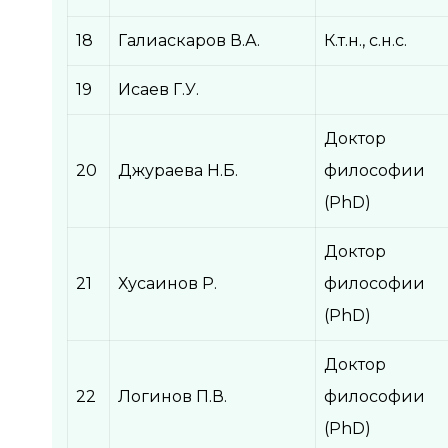
18
Галиаскаров В.А.
К.т.н., с.н.с.
19
Исаев Г.У.
Доктор
20
Джураева Н.Б.
философии
(PhD)
Доктор
21
Хусаинов Р.
философии
(PhD)
Доктор
22
Логинов П.В.
философии
(PhD)