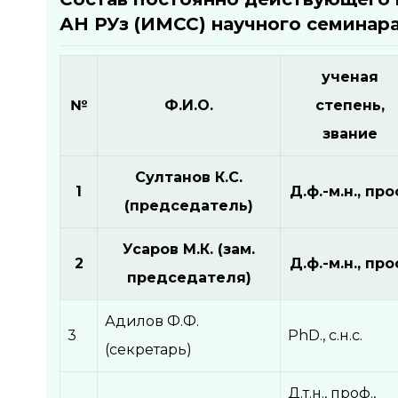
АН РУз (ИМСС) научного семинар
ученая
№
Ф.И.О.
степень,
звание
Султанов К.С.
1
Д.ф.-м.н., про
(председатель)
Усаров М.К. (зам.
2
Д.ф.-м.н., про
председателя)
Адилов Ф.Ф.
3
PhD., с.н.с.
(секретарь)
Д.т.н., проф.,