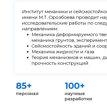
Институт механики и сейсмостойк
имени М.Т. Орозбоева проводит на
исследовательские работы по сле
направлениям:
Механика деформируемого твер
механика грунтов, эксперимен
Сейсмостойкость зданий и со
Механика жидкости и газа
Теория механизмов и машин, д
прочность конструкций
85
+
100
+
ые
персонал
научные
разработки