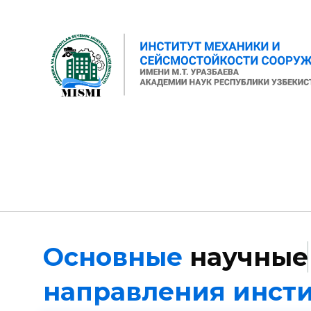
Основные
н
а
у
ч
н
ы
е
направления инсти