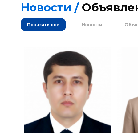
Новости /
О
б
ъ
я
в
л
е
Показать все
Новости
Объя