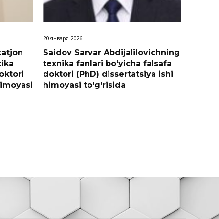
20 января 2026
katjon
Saidov Sarvar Abdijalilovichning
tika
texnika fanlari bo‘yicha falsafa
oktori
doktori (PhD) dissertatsiya ishi
himoyasi
himoyasi to‘g‘risida