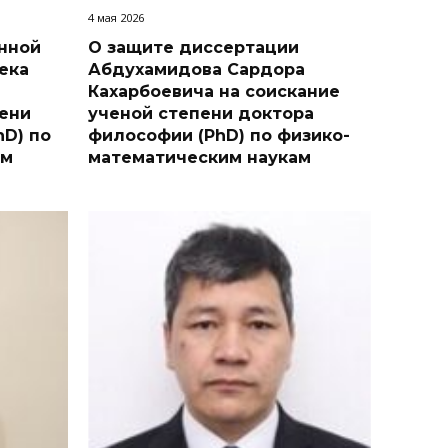
4 мая 2026
нной
О защите диссертации
ека
Абдухамидова Сардора
Кахарбоевича на соискание
пени
ученой степени доктора
hD) по
философии (PhD) по физико-
им
математическим наукам