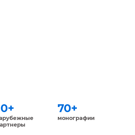
10
+
70
+
60
арубежные
монографии
реал
артнеры
прое