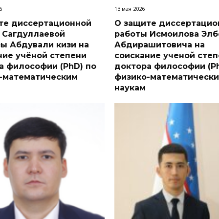
6
13 мая 2026
те диссертационной
О защите диссертацио
 Сагдуллаевой
работы Исмоилова Элб
ы Абдували кизи на
Абдирашитовича на
ние учёной степени
соискание ученой сте
а философии (PhD) по
доктора философии (P
-математическим
физико-математическ
наукам