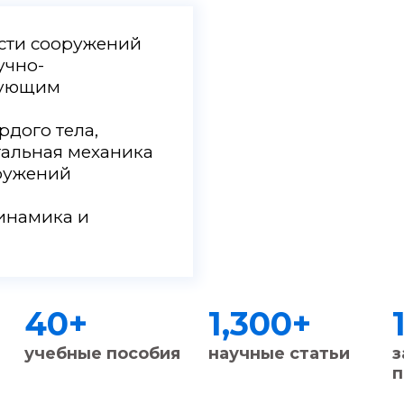
ости сооружений
учно-
дующим
дого тела,
тальная механика
оружений
инамика и
40
+
1,300
+
учебные пособия
научные статьи
з
п