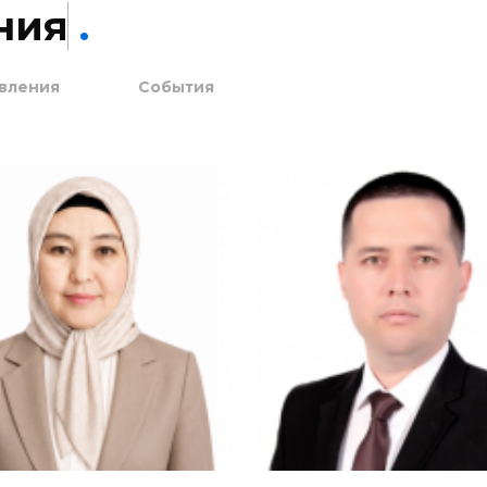
н
и
я
.
вления
События