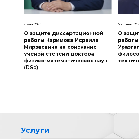
4 мая 2026
5 апреля 20
О защите диссертационной
О защи
работы Каримова Исраила
работы
Мирзаевича на соискание
Уразга
ученой степени доктора
филосо
физико-математических наук
технич
(DSc)
Услуги