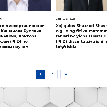
26
23 января 2026
те диссертационной
Xojiqulov Shaxzod Shav
 Кишанова Руслана
o‘g‘lining fizika-matema
лиевича, доктора
fanlari bo‘yicha falsafa d
фии (PhD) по
(PhD) dissertatsiya ishi 
еским наукам
to‘g‘risida
1
2