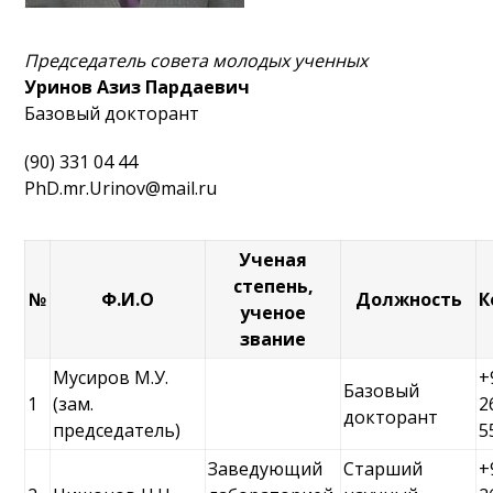
Председатель совета молодых ученных
Уринов Азиз Пардаевич
Базовый докторант
(90) 331 04 44
PhD.mr.Urinov@mail.ru
Ученая
степень,
№
Ф.И.О
Должность
К
ученое
звание
Мусиров М.У.
+
Базовый
1
(зам.
2
докторант
председатель)
5
Заведующий
Старший
+