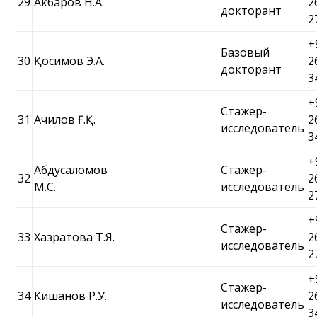
29
Акбаров Н.А.
2
докторант
2
+
Базовый
30
Қосимов Э.А.
2
докторант
3
+
Стажер-
31
Ачилов Ғ.Қ.
2
исследователь
3
+
Абдусаломов
Стажер-
32
2
М.С.
исследователь
2
+
Стажер-
33
Хазратова Т.Я.
2
исследователь
2
+
Стажер-
34
Кишанов Р.У.
2
исследователь
3