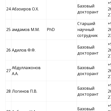
+
Базовый
24
Абзоиров О.Х.
2
докторант
2
Старший
+
25
Ҳамдамов М.М.
PhD
научный
2
сотрудник
2
+
Базовый
26
Адилов Ф.Ф.
2
докторант
2
+
Абдуллажонов
Базовый
27
2
А.А.
докторант
2
+
Базовый
28
Логинов П.В.
2
докторант
2
+
Базовый