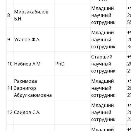
Младший
+
Мирзакабилов
8
научный
2
Б.Н.
сотрудник
5
Младший
+
9
Усанов Ф.А.
научный
2
сотрудник
3
Старший
+
10
Набиев А.М.
PhD
научный
2
сотрудник
2
Рахимова
Младший
+
11
Зарнигор
научный
2
Абдулкаюмовна
сотрудник
2
Младший
+
12
Саидов С.А.
научный
2
сотрудник
2
Младший
+