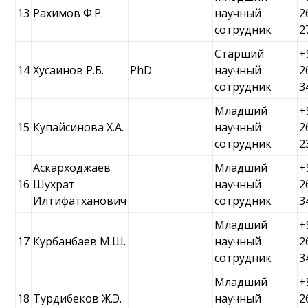
13
Рахимов Ф.Р.
научный
2
сотрудник
2
Старший
+
14
Хусаинов Р.Б.
PhD
научный
2
сотрудник
3
Младший
+
15
Купайсинова Х.А.
научный
2
сотрудник
2
Аскарходжаев
Младший
+
16
Шухрат
научный
2
Илтифатханович
сотрудник
3
Младший
+
17
Курбанбаев М.Ш.
научный
2
сотрудник
3
Младший
+
18
Турдибеков Ж.Э.
научный
2