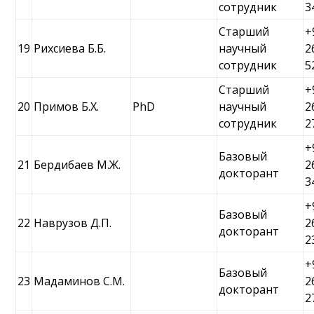
сотрудник
3
Старший
+
19
Рихсиева Б.Б.
научный
2
сотрудник
5
Старший
+
20
Примов Б.Х.
PhD
научный
2
сотрудник
2
+
Базовый
21
Бердибаев М.Ж.
2
докторант
3
+
Базовый
22
Наврузов Д.П.
2
докторант
2
+
Базовый
23
Мадаминов С.М.
2
докторант
2