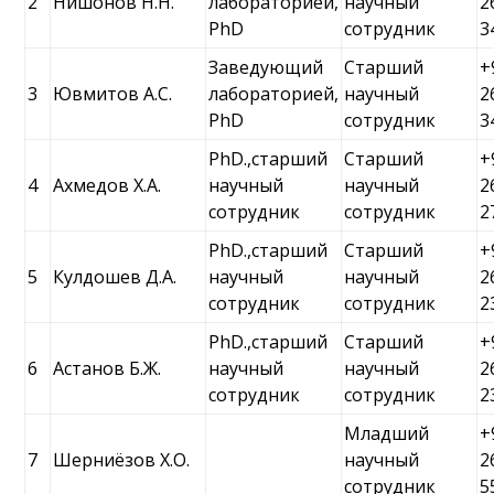
2
Нишонов Н.Н.
лабораторией,
научный
2
PhD
сотрудник
3
Заведующий
Старший
+
3
Ювмитов А.С.
лабораторией,
научный
2
PhD
сотрудник
3
PhD.,старший
Старший
+
4
Ахмедов Х.А.
научный
научный
2
сотрудник
сотрудник
2
PhD.,старший
Старший
+
5
Кулдошев Д.А.
научный
научный
2
сотрудник
сотрудник
2
PhD.,старший
Старший
+
6
Астанов Б.Ж.
научный
научный
2
сотрудник
сотрудник
2
Младший
+
7
Шерниёзов Х.О.
научный
2
сотрудник
5