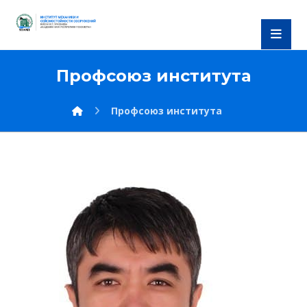
Профсоюз института
Профсоюз института