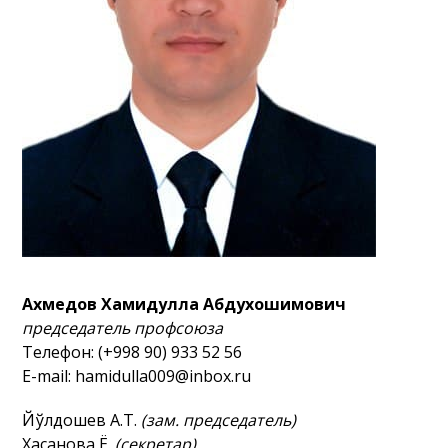
Ахмедов Хамидулла Абдухошимович
председатель профсоюза
Телефон: (+998 90) 933 52 56
E-mail: hamidulla009@inbox.ru
Йўлдошев А.Т.
(зам. председатель)
Хасанова Ё.
(секретар)