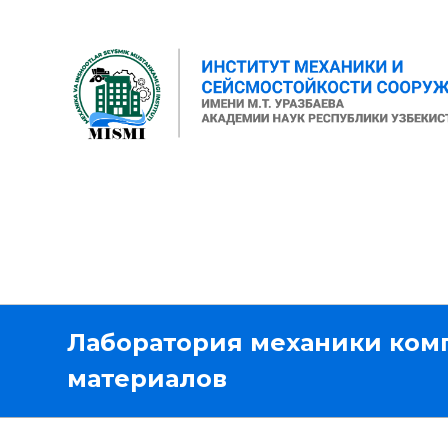
Лаборатория механики ком
материалов