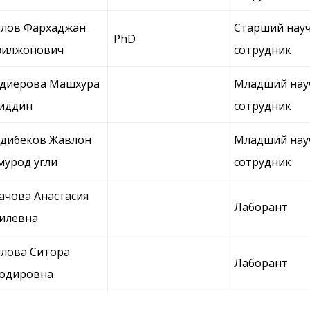
лов Фархаджан
Старший нау
PhD
зилжонович
сотрудник
диёрова Машхура
Младший нау
иддин
сотрудник
дибеков Жавлон
Младший нау
урод угли
сотрудник
ачова Анастасия
Лаборант
илевна
лова Ситора
Лаборант
ходировна