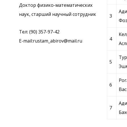
Доктор физико-математических
Ади
наук, старший научный сотрудник
3
Фо
Тел: (90) 357-97-42
Кел
4
E-mail:
rustam_abirov@mail.ru
Асл
Тур
5
Эшм
Рог
6
Вас
Ади
7
Ба