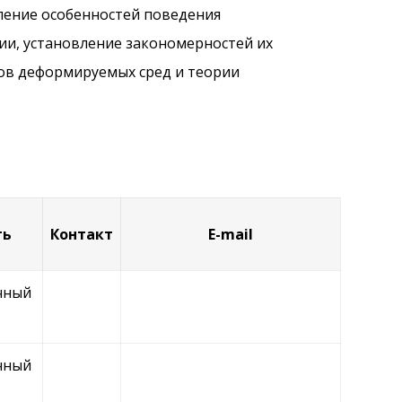
ление особенностей поведения
и, установление закономерностей их
ов деформируемых сред и теории
ть
Контакт
E-mail
чный
чный