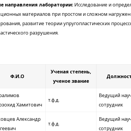
е направления лаборатории:
Исследование и опреде
кционных материалов при простом и сложном нагружени
рования, развитие теории упругопластических процесс
астического разрушения.
Ученая степень,
Ф.И.О
Должнос
ученое звание
ралимов
Ведущий нау
т.ф.д.
зохид Хамитович
сотрудник
овцев Александр
Ведущий нау
т.ф.д.
геевич
сотрудник