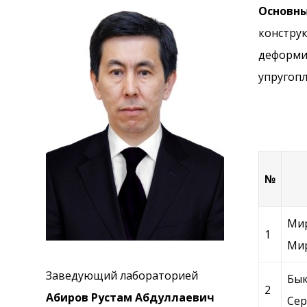
Основны
констру
деформи
упругопл
№
Ми
1
Мир
Заведующий лабораторией
Бык
2
Абиров Рустам Абдуллаевич
Сер