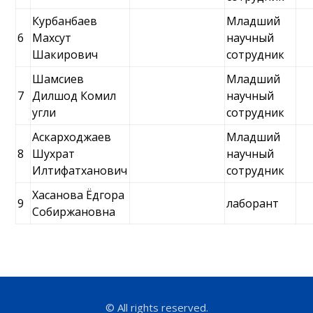
Курбанбаев
Младший
6
Махсут
научный
Шакирович
сотрудник
Шамсиев
Младший
7
Дилшод Комил
научный
угли
сотрудник
Аскарходжаев
Младший
8
Шухрат
научный
Илтифатханович
сотрудник
Хасанова Ёдгора
9
лаборант
Собиржановна
© All rights reserved.