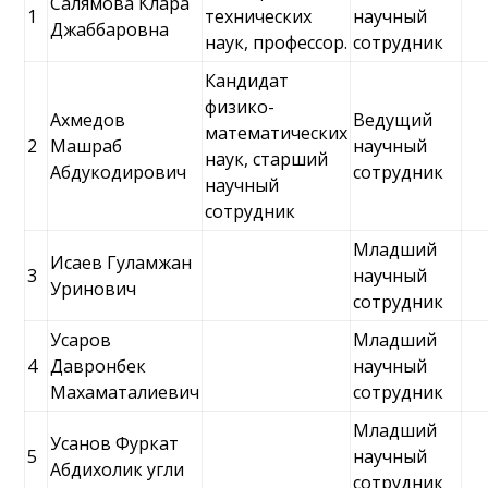
Салямова Клара
1
технических
научный
Джаббаровна
наук, профессор.
сотрудник
Кандидат
физико-
Ахмедов
Ведущий
математических
2
Машраб
научный
наук, старший
Абдукодирович
сотрудник
научный
сотрудник
Младший
Исаев Гуламжан
3
научный
Уринович
сотрудник
Усаров
Младший
4
Давронбек
научный
Махаматалиевич
сотрудник
Младший
Усанов Фуркат
5
научный
Абдихолик угли
сотрудник