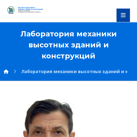
Лаборатория механики
высотных зданий и
конструкций
Лаборатория механики высотных зданий и кон