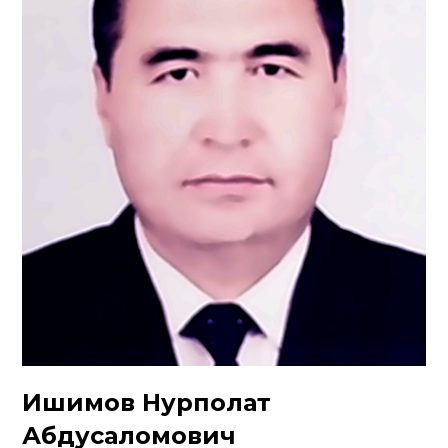
Ишимов Нурполат
Абдусаломович