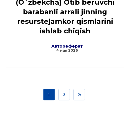
(O`zbekcha) Otib beruvchi
barabanli arrali jinning
resurstejamkor qismlarini
ishlab chiqish
Автореферат
4 мая 2026
1
2