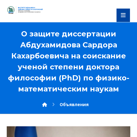
О защите диссертации
Абдухамидова Сардора
Кахарбоевича на соискание
ученой степени доктора
философии (PhD) по физико-
математическим наукам
Объявления