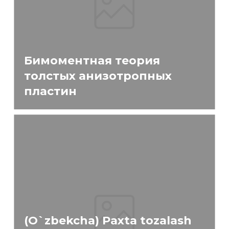
Бимоментная теория
толстых анизотропных
пластин
(O`zbekcha) Paxta tozalash