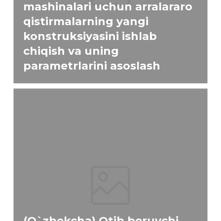
mashinalari uchun arralararo
qistirmalarning yangi
konstruksiyasini ishlab
chiqish va uning
parametrlarini asoslash
(O`zbekcha) Otib beruvchi