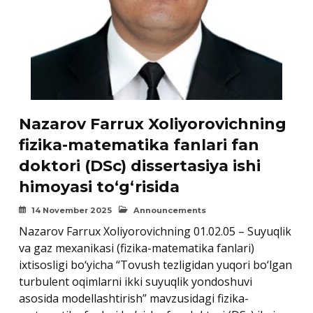
Nazarov Farrux Xoliyorovichning
fizika-matematika fanlari fan
doktori (DSc) dissertasiya ishi
himoyasi to‘g‘risida
14 November 2025
Announcements
Nazarov Farrux Xoliyorovichning 01.02.05 – Suyuqlik
va gaz mexanikasi (fizika-matematika fanlari)
ixtisosligi bo‘yicha “Tovush tezligidan yuqori bo‘lgan
turbulent oqimlarni ikki suyuqlik yondoshuvi
asosida modellashtirish” mavzusidagi fizika-