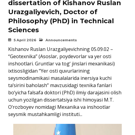
dissertation of Kishanov Ruslan
Urazgaliyevich, Doctor of
Philosophy (PhD) in Technical
Sciences
5 April 2026
Announcements
Kishanov Ruslan Urazgaliyevichning 05.09.02 –
“Geotexnika” (Asoslar, poydevorlar va yer osti
inshootlari. Gruntlar va tog‘ jinslari mexanikasi)
ixtisosligidan “Yer osti quvurlarining
seysmodinamikasi masalalarida inersiya kuchi
ta’sirini baholash” mavzusidagi texnika fanlari
bо‘yicha falsafa doktori (PhD) ilmiy darajasini olish
uchun yozilgan dissertatsiya ishi himoyasi M.T.
O‘rozboyev nomidagi Mexanika va inshootlar
seysmik mustahkamligi instituti...