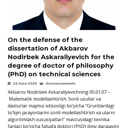
On the defense of the
dissertation of Akbarov
Nodirbek Askaraliyevich for the
degree of doctor of philosophy
(PhD) on technical sciences
24 June 2026
Announcements
Akbarov Nodirbek Askaraliyevichning 05.01.07 –
Matematik modellashtirish. Sonli usullar va
dasturlar majmui ixtisosligi bo‘yicha “Gruntlardagi
to‘lqin jarayonlarini sonli modellashtirish va ularni
algoritmlash xususiyatlari” mavzusidagi texnika
fanlari bo‘yicha falsafa doktori (PhD) ilmiy darajasini