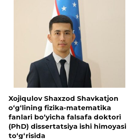
Xojiqulov Shaxzod Shavkatjon
o‘g‘lining fizika-matematika
fanlari bo‘yicha falsafa doktori
(PhD) dissertatsiya ishi himoyasi
to‘g‘risida