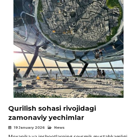
Qurilish sohasi rivojidagi
zamonaviy yechimlar
19 January 2026
News
Mexanika va inshootlarning seysmik mustahkamligi