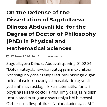
On the Defense of the
Dissertation of Sagdullaeva
Dilnoza Abduvali kizi for the
Degree of Doctor of Philosophy
(PhD) in Physical and
Mathematical Sciences
17 June 2026
Announcements
Sagdullayeva Dilnoza Abduvali qizining 01.02.04 –
“Deformatsiyalanuvchan qattiq jism mexanikasi”
ixtisosligi bo‘yicha “Temperaturani hisobga olgan
holda plastiklik nazariyasi masalalarining sonli
yechimi” mavzusidagi fizika-matematika fanlari
bo‘yicha falsafa doktori (PhD) ilmiy darajasini olish
uchun taqdim etilgan dissertatsiya ishi himoyasi
O‘zbekiston Respublikasi Fanlar akademiyasi M.T.