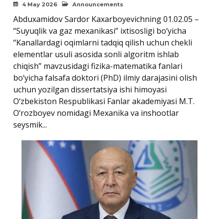
4 May 2026
Announcements
Abduxamidov Sardor Kaxarboyevichning 01.02.05 –
“Suyuqlik va gaz mexanikasi” ixtisosligi bo‘yicha
“Kanallardagi oqimlarni tadqiq qilish uchun chekli
elementlar usuli asosida sonli algoritm ishlab
chiqish” mavzusidagi fizika-matematika fanlari
bo‘yicha falsafa doktori (PhD) ilmiy darajasini olish
uchun yozilgan dissertatsiya ishi himoyasi
O‘zbekiston Respublikasi Fanlar akademiyasi M.T.
O‘rozboyev nomidagi Mexanika va inshootlar
seysmik...