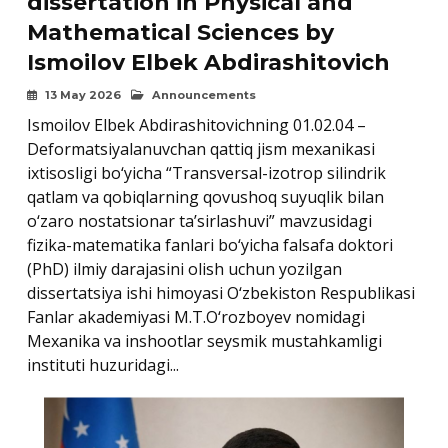
dissertation in Physical and
Mathematical Sciences by
Ismoilov Elbek Abdirashitovich
13 May 2026
Announcements
Ismoilov Elbek Abdirashitovichning 01.02.04 –
Deformatsiyalanuvchan qattiq jism mexanikasi
ixtisosligi bo‘yicha “Transversal-izotrop silindrik
qatlam va qobiqlarning qovushoq suyuqlik bilan
o‘zaro nostatsionar ta’sirlashuvi” mavzusidagi
fizika-matematika fanlari bo‘yicha falsafa doktori
(PhD) ilmiy darajasini olish uchun yozilgan
dissertatsiya ishi himoyasi O‘zbekiston Respublikasi
Fanlar akademiyasi M.T.O‘rozboyev nomidagi
Mexanika va inshootlar seysmik mustahkamligi
instituti huzuridagi...