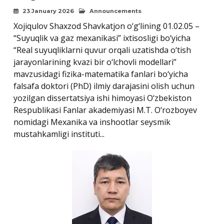
23 January 2026
Announcements
Xojiqulov Shaxzod Shavkatjon o‘g‘lining 01.02.05 –
“Suyuqlik va gaz mexanikasi” ixtisosligi bo‘yicha
“Real suyuqliklarni quvur orqali uzatishda o‘tish
jarayonlarining kvazi bir o‘lchovli modellari”
mavzusidagi fizika-matematika fanlari bo‘yicha
falsafa doktori (PhD) ilmiy darajasini olish uchun
yozilgan dissertatsiya ishi himoyasi O‘zbekiston
Respublikasi Fanlar akademiyasi M.T. O‘rozboyev
nomidagi Mexanika va inshootlar seysmik
mustahkamligi instituti...