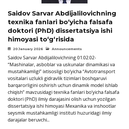
Saidov Sarvar Abdijalilovichning
texnika fanlari bo‘yicha falsafa
doktori (PhD) dissertatsiya ishi
himoyasi to‘g‘risida
20 January 2026
Announcements
Saidov Sarvar Abdijalilovichning 01.02.02-
“Mashinalar, asboblar va uskunalar dinamikasi va
mustahkamligi” ixtisosligi bo‘yicha “Avtotransport
vositalari uzlukli gidravlik tizimlari boshqaruvi
barqarorligini oshirish uchun dinamik model ishlab
chiqish” mavzusidagi texnika fanlari bo‘yicha falsafa
doktori (PhD) ilmiy darajasini olish uchun yozilgan
dissertatsiya ishi himoyasi Mexanika va inshootlar
seysmik mustahkamligi instituti huzuridagi ilmiy
darajalar beruvchi...