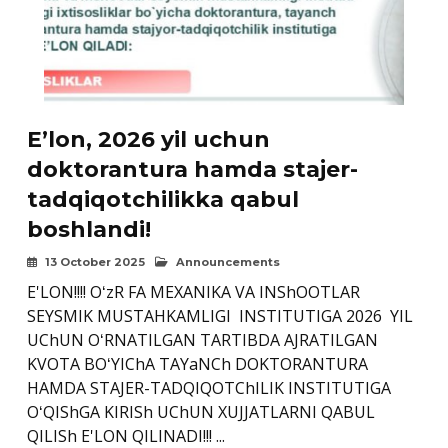
E’lon, 2026 yil uchun
doktorantura hamda stajer-
tadqiqotchilikka qabul
boshlandi!
13 October 2025
Announcements
E'LON!!!! OʻzR FA MEXANIKA VA INShOOTLAR
SEYSMIK MUSTAHKAMLIGI INSTITUTIGA 2026 YIL
UChUN OʻRNATILGAN TARTIBDA AJRATILGAN
KVOTA BOʻYIChA TAYaNCh DOKTORANTURA
HAMDA STAJER-TADQIQOTChILIK INSTITUTIGA
OʻQIShGA KIRISh UChUN XUJJATLARNI QABUL
QILISh E'LON QILINADI!!! ...