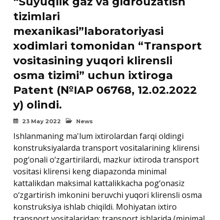
“Suyuqlik gaz va gidrouzatish
tizimlari
mexanikasi”laboratoriyasi
xodimlari tomonidan “Transport
vositasining yuqori klirensli
osma tizimi” uchun ixtiroga
Patent (№IAP 06768, 12.02.2022
y) olindi.
23 May 2022
News
Ishlanmaning ma'lum ixtirolardan farqi oldingi
konstruksiyalarda transport vositalarining klirensi
pog‘onali o‘zgartirilardi, mazkur ixtiroda transport
vositasi klirensi keng diapazonda minimal
kattalikdan maksimal kattalikkacha pog‘onasiz
o‘zgartirish imkonini beruvchi yuqori klirensli osma
konstruksiya ishlab chiqildi. Mohiyatan ixtiro
transport vositalaridan: transport ishlarida (minimal