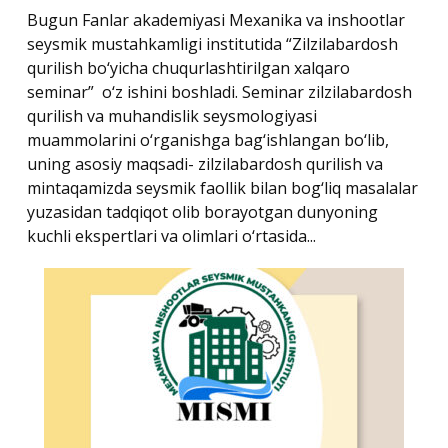
Bugun Fanlar akademiyasi Mexanika va inshootlar
seysmik mustahkamligi institutida “Zilzilabardosh
qurilish bo‘yicha chuqurlashtirilgan xalqaro
seminar” o‘z ishini boshladi. Seminar zilzilabardosh
qurilish va muhandislik seysmologiyasi
muammolarini o‘rganishga bag‘ishlangan bo‘lib,
uning asosiy maqsadi- zilzilabardosh qurilish va
mintaqamizda seysmik faollik bilan bog‘liq masalalar
yuzasidan tadqiqot olib borayotgan dunyoning
kuchli ekspertlari va olimlari o‘rtasida...